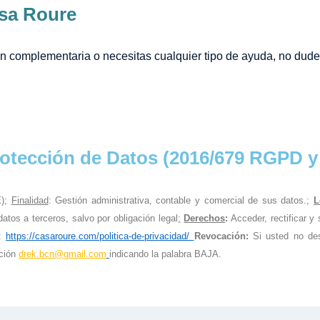
asa Roure
n complementaria o necesitas cualquier tipo de ayuda, no dudes
rotección de Datos (2016/679 RGPD 
);
Finalidad
: Gestión administrativa, contable y comercial de sus datos.;
L
tos a terceros, salvo por obligación legal
;
Derechos
:
Acceder, rectificar y
b:
https://casaroure.com/politica-de-privacidad/
Revocación
:
Si usted no des
cción
drek.bcn@gmail.com
indicando la palabra BAJA.